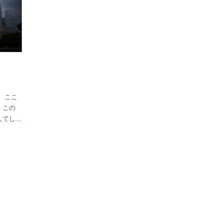
、ここ
、この
してし
...