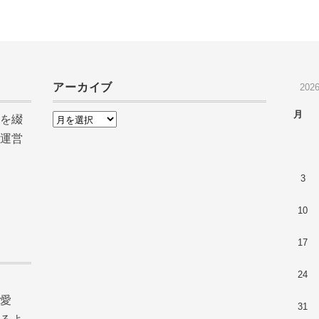
アーカイブ
202
月
を綴
ア
運営
ー
カ
3
イ
ブ
10
17
24
愛
31